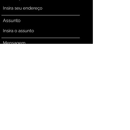
Assunto
Mensagem
Enviar
contato@casamulherevida.com.br